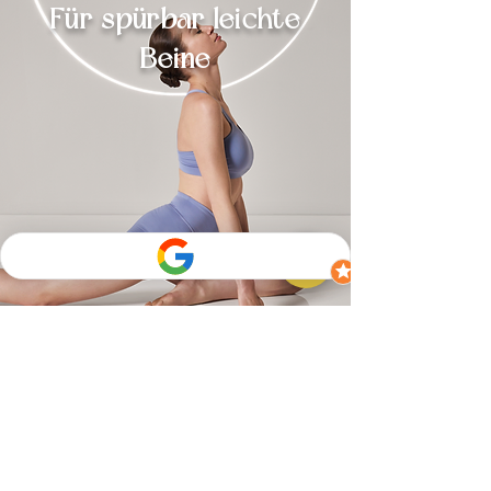
Für spürbar leichte
Beine
Langes Stehen, warme Temperaturen
oder ein bewegungsarmer Alltag
können dazu führen, dass sich die
Beine schwer, müde oder geschwollen
anfühlen. Häufig entsteht dieses