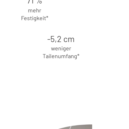
71 %
mehr
Festigkeit*
-5,2 cm
weniger
Tailenumfang*
67%
Glättung von
Cellulite*